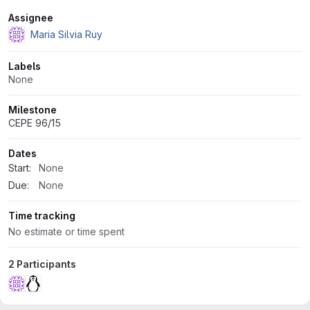
Attributes
Assignee
Maria Silvia Ruy
Labels
None
Milestone
CEPE 96/15
Dates
Start:
None
Due:
None
Time tracking
No estimate or time spent
2 Participants