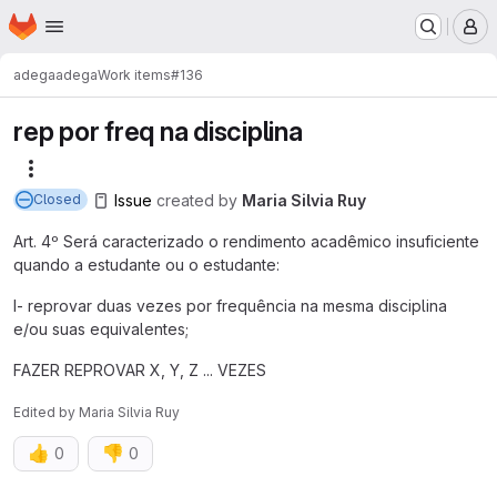
Homepage
Skip to main content
M
adega
adega
Work items
#136
rep por freq na disciplina
More actions
Issue
created
by
Maria Silvia Ruy
Closed
Art. 4º Será caracterizado o rendimento acadêmico insuficiente
quando a estudante ou o estudante:
I- reprovar duas vezes por frequência na mesma disciplina
e/ou suas equivalentes;
FAZER REPROVAR X, Y, Z ... VEZES
Edited
by
Maria Silvia Ruy
👍
👎
0
0