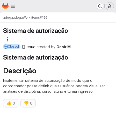
Homepage
Skip to main content
M
adega
adega
Work items
#159
Sistema de autorização
More actions
Issue
created
by
Odair M.
Closed
Sistema de autorização
Descrição
Implementar sistema de autorização de modo que o
coordenador possa definir quais usuários podem visualizar
analises de disciplina, curso, aluno e turma ingresso.
👍
👎
0
0