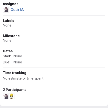
Attributes
Assignee
Odair M.
Labels
None
Milestone
None
Dates
Start:
None
Due:
None
Time tracking
No estimate or time spent
2 Participants