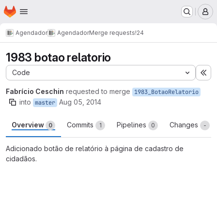
Homepage
Skip to main content
M
Agendador
Agendador
Merge requests
!24
1983 botao relatorio
Code
Ex
Fabrício Ceschin
requested to merge
1983_BotaoRelatorio
into
Aug 05, 2014
master
Overview
Commits
Pipelines
Changes
0
1
0
-
Adicionado botão de relatório à página de cadastro de
cidadãos.
Merge request reports