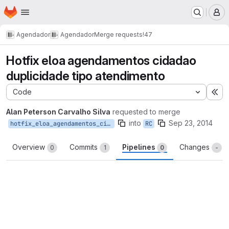
Homepage
Skip to main content
M
Agendador
Agendador
Merge requests
!47
Hotfix eloa agendamentos cidadao
duplicidade tipo atendimento
Code
Ex
Alan Peterson Carvalho Silva
requested to merge
into
Sep 23, 2014
hotfix_eloa_agendamentos_cidadao_duplicidade_tipo_atendimento
RC
Overview
Commits
Pipelines
Changes
0
1
0
-