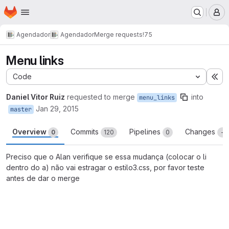
Homepage
Skip to main content
M
Agendador
Agendador
Merge requests
!75
Menu links
Code
Ex
Daniel Vitor Ruiz
requested to merge
into
menu_links
Jan 29, 2015
master
Overview
Commits
Pipelines
Changes
0
120
0
-
Preciso que o Alan verifique se essa mudança (colocar o li
dentro do a) não vai estragar o estilo3.css, por favor teste
antes de dar o merge
Merge request reports