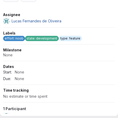
Attributes
Assignee
Lucas Fernandes de Oliveira
Labels
effort: noob
state: development
type: feature
Milestone
None
Dates
Start:
None
Due:
None
Time tracking
No estimate or time spent
1 Participant