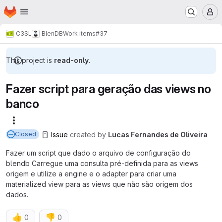
Homepage
Skip to main content
M
C3SL
BlenDB
Work items
#37
This project is
read-only
.
Fazer script para geração das views no
banco
More actions
Issue
created
by
Lucas Fernandes de Oliveira
Closed
Fazer um script que dado o arquivo de configuração do
blendb Carregue uma consulta pré-definida para as views
origem e utilize a engine e o adapter para criar uma
materialized view para as views que não são origem dos
dados.
👍
👎
0
0