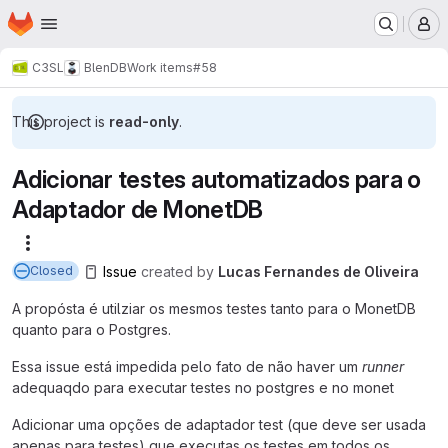
Homepage
Skip to main content
M
C3SL
BlenDB
Work items
#58
This project is
read-only
.
Adicionar testes automatizados para o
Adaptador de MonetDB
More actions
Issue
created
by
Lucas Fernandes de Oliveira
Closed
A propósta é utilziar os mesmos testes tanto para o MonetDB
quanto para o Postgres.
Essa issue está impedida pelo fato de não haver um
runner
adequaqdo para executar testes no postgres e no monet
Adicionar uma opções de adaptador test (que deve ser usada
apenas para testes) que executas os testes em todos os