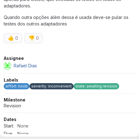
adaptadores.
Quando outra opções além dessa é usada deve-se pular os
testes dos outros adaptadores
👍
👎
0
0
Attributes
Assignee
Rafael Dias
Labels
effort: noob
severity: inconvenient
state: awaiting revision
Milestone
Revision
Dates
Start:
None
Due:
None