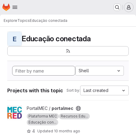
Homepage
Skip to main content
M
Explore
Topics
Educação conectada
Educação conectada
E
Shell
Projects with this topic
Last created
Sort by:
View portalmec project
PortalMEC /
portalmec
Plataforma MEC
Recursos Edu...
Educação con...
4
Updated
10 months ago