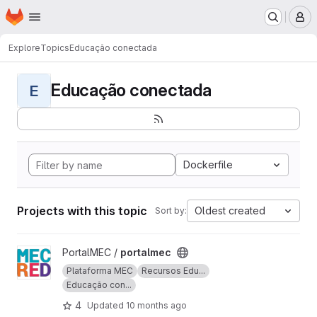
Homepage
Skip to main content
M
Explore
Topics
Educação conectada
Educação conectada
E
Dockerfile
Projects with this topic
Oldest created
Sort by:
View portalmec project
PortalMEC /
portalmec
Plataforma MEC
Recursos Edu...
Educação con...
4
Updated
10 months ago