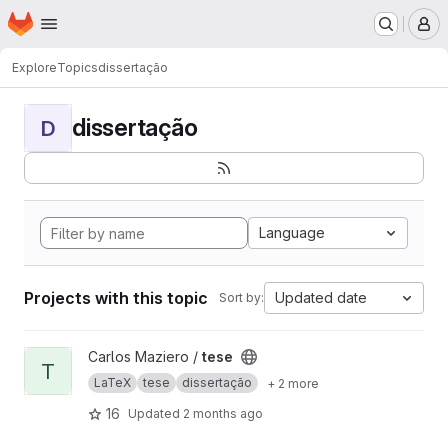
Homepage
Skip to main content
M
Explore
Topics
dissertação
dissertação
D
Language
Projects with this topic
Updated date
Sort by:
View tese project
Carlos Maziero /
tese
T
LaTeX
tese
dissertação
+ 2 more
16
Updated
2 months ago