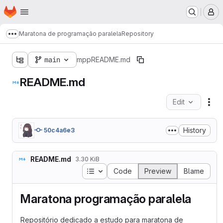
Homepage
Skip to main content
M
Maratona de programação paralela
Repository
Show more breadcrumbs
main
mpp
README.md
README.md
Edit
Fil
History
50c4a6e3
README.md
3.30 KiB
Table of contents
Code
Preview
Blame
Maratona programação paralela
Repositório dedicado a estudo para maratona de