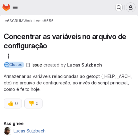
Homepage
Skip to main content
M
le6
SCRUM
Work items
#555
Concentrar as variáveis no arquivo de
configuração
More actions
Issue
created
by
Lucas Sulzbach
Closed
Armazenar as variáveis relacionadas ao getopt (_HELP, _ARCH,
etc) no arquivo de configuração, ao invés do script principal,
como é feito hoje.
👍
👎
0
0
Attributes
Assignee
Lucas Sulzbach