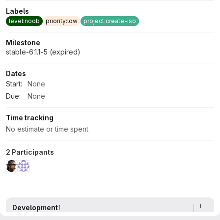
Labels
level:noob
priority:low
project:create-iso
Milestone
stable-6.1.1-5 (expired)
Dates
Start:
None
Due:
None
Time tracking
No estimate or time spent
2 Participants
Development
1