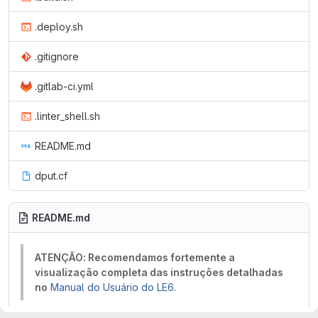
.deploy.sh
.gitignore
.gitlab-ci.yml
.linter_shell.sh
README.md
dput.cf
README.md
ATENÇÃO: Recomendamos fortemente a
visualização completa das instruções detalhadas
no
Manual do Usuário do LE6
.