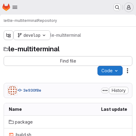
Homepage
Skip to main content
M
le6
le-multiterminal
Repository
develop
le-multiterminal
le-multiterminal
Find file
Code
Act
History
3e930f8e
Name
Last update
package
.build.sh