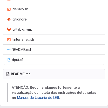
.deploy.sh
.gitignore
.gitlab-ci.yml
.linter_shell.sh
README.md
dput.cf
README.md
ATENÇÃO: Recomendamos fortemente a
visualização completa das instruções detalhadas
no
Manual do Usuário do LE6
.