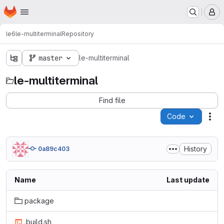
Homepage
Skip to main content
M
le6
le-multiterminal
Repository
master
le-multiterminal
le-multiterminal
Find file
Code
Act
History
0a89c403
Name
Last update
package
.build.sh