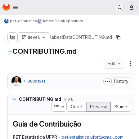
Homepage
Skip to main content
M
pet-estatistica
labestData
Repository
devel
labestData
CONTRIBUTING.md
CONTRIBUTING.md
Edit
Fil
History
369c13a1
CONTRIBUTING.md
518 B
Table of contents
Code
Preview
Blame
Guia de Contribuição
PET Estatística UFPR
-
pet.estatistica.ufpr@gmail.com