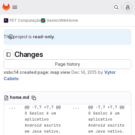
Homepage
Skip to main content
M
PET Computação
Geoloc
Wiki
Home
This project is
read-only
.
Changes
Page history
vsbc14 created page: map view
Dec 14, 2015
by
Vytor
Calixto
home.md
...
@@ -7,7 +7,7 @@ 
...
@@ -7,7 +7,7 @@ 
O Geoloc é um 
O Geoloc é um 
aplicativo 
aplicativo 
Android escrito 
Android escrito 
em Java nativo. 
em Java nativo. 