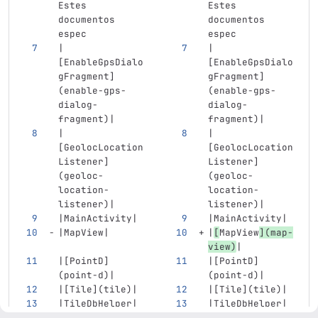
Estes 
Estes 
documentos 
documentos 
espec
espec
|
|
[
EnableGpsDialo
[
EnableGpsDialo
gFragment
]
gFragment
]
(
enable-gps-
(
enable-gps-
dialog-
dialog-
fragment
)
|
fragment
)
|
|
|
[
GeolocLocation
[
GeolocLocation
Listener
]
Listener
]
(
geoloc-
(
geoloc-
location-
location-
listener
)
|
listener
)
|
|MainActivity|
|MainActivity|
|MapView|
|
[
MapView
](
map-
view
)
|
|
[
PointD
]
|
[
PointD
]
(
point-d
)
|
(
point-d
)
|
|
[
Tile
](
tile
)
|
|
[
Tile
](
tile
)
|
|TileDbHelper|
|TileDbHelper|
...
...