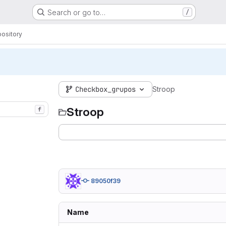
Search or go to…
/
ository
Checkbox_grupos
Stroop
Stroop
f
89050f39
Name