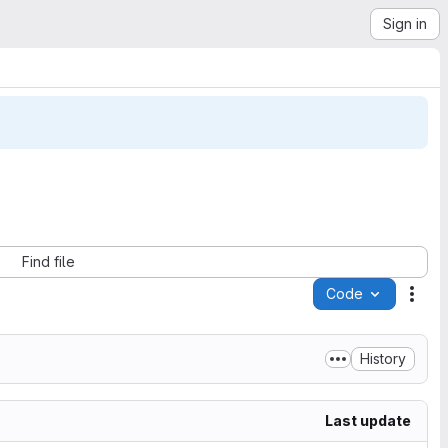
Sign in
Find file
Code
Acti
History
Last update