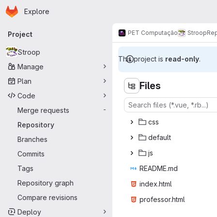
Homepage
Skip to main content
Explore
Primary navigation
PET Computação
Stroop
Rep
Project
Stroop
This project is
read-only
.
Manage
Plan
Files
Code
Merge requests
-
c
‎ss‎
Repository
def
‎ault‎
Branches
j
‎s‎
Commits
Tags
READ
‎ME.md‎
Repository graph
index
‎.html‎
Compare revisions
profess
‎or.html‎
Deploy