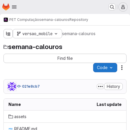
Homepage
Skip to main content
M
PET Computação
semana-calouros
Repository
versao_mobile
semana-calouros
semana-calouros
Find file
Code
Act
History
021e8cb7
Name
Last update
assets
README.md