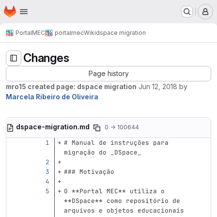
Homepage
Skip to main content
M
PortalMEC
portalmec
Wiki
dspace migration
Changes
Page history
mro15 created page: dspace migration
Jun 12, 2018
by
Marcela Ribeiro de Oliveira
dspace-migration.md
0 → 100644
# Manual de instruções para 
migração do _DSpace_
### Motivação
O 
**Portal MEC**
 utiliza o 
**DSpace**
 como repositório de 
arquivos e objetos educacionais 