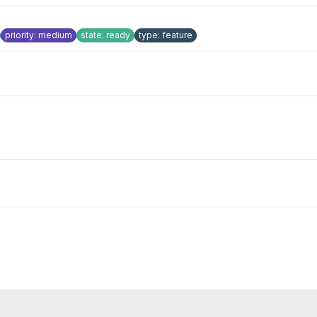
priority: medium
state: ready
type: feature