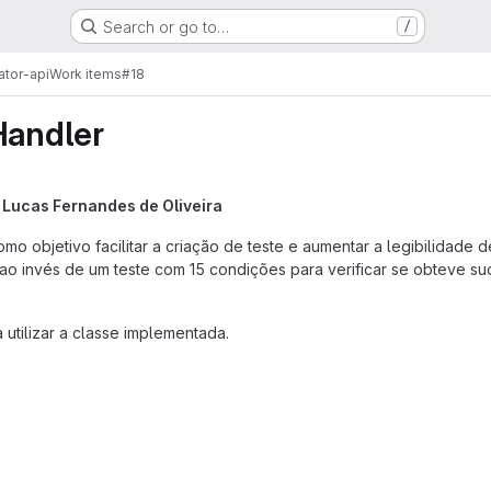
Search or go to…
/
ator-api
Work items
#18
Handler
y
Lucas Fernandes de Oliveira
como objetivo facilitar a criação de teste e aumentar a legibilidade
 ao invés de um teste com 15 condições para verificar se obteve 
a utilizar a classe implementada.