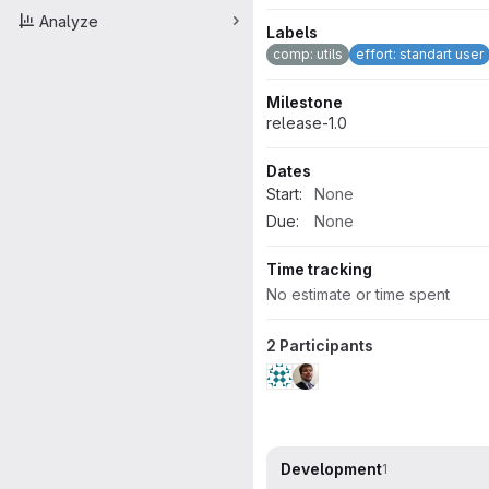
Analyze
Labels
comp: utils
effort: standart user
Milestone
release-1.0
Dates
Start:
None
Due:
None
Time tracking
No estimate or time spent
2 Participants
Development
1