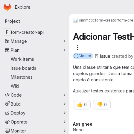
Homepage
Skip to main content
Explore
Primary navigation
simmctic
form-creator
form-cre
Project
F
form-creator-api
Adicionar Test
Manage
More actions
Plan
Issue
created
b
Closed
Work items
-
Uma classe utilitária que tem 
Issue boards
objetos grandes. Dessa forma
Milestones
objeto é consistente.
Wiki
Atualizar testes existentes par
Code
Build
👍
👎
0
0
Deploy
Operate
Attributes
Assignee
None
Monitor