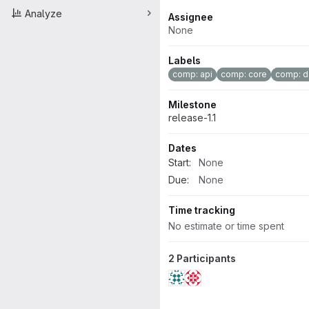
Analyze
Attributes
Assignee
None
Labels
comp: api
comp: core
comp: d
Milestone
release-1.1
Dates
Start:
None
Due:
None
Time tracking
No estimate or time spent
2 Participants