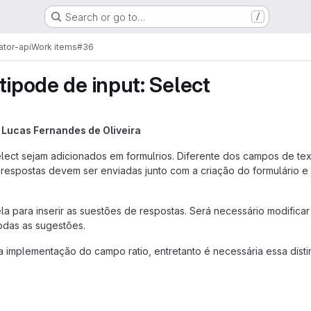
Search or go to…
/
ator-api
Work items
#36
tipode de input: Select
y
Lucas Fernandes de Oliveira
elect sejam adicionados em formulrios. Diferente dos campos de 
 respostas devem ser enviadas junto com a criação do formulário e 
la para inserir as suestões de respostas. Será necessário modificar 
odas as sugestões.
a implementação do campo ratio, entretanto é necessária essa disti