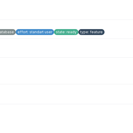
atabase
effort: standart user
state: ready
type: feature