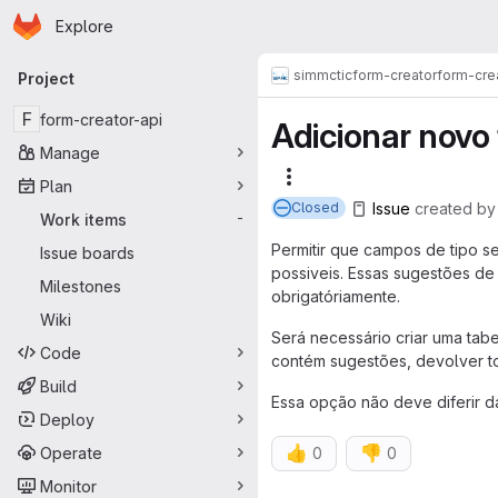
Homepage
Skip to main content
Explore
Primary navigation
simmctic
form-creator
form-cre
Project
F
form-creator-api
Adicionar novo 
Manage
More actions
Plan
Issue
created
b
Closed
Work items
-
Permitir que campos de tipo s
Issue boards
possiveis. Essas sugestões de
Milestones
obrigatóriamente.
Wiki
Será necessário criar uma tabe
Code
contém sugestões, devolver t
Build
Essa opção não deve diferir d
Deploy
👍
👎
Operate
0
0
Monitor