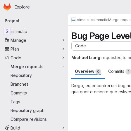
Homepage
Skip to main content
Explore
Primary navigation
simmctic
simmctic
Merge reque
Project
S
simmctic
Bug Page Leve
Manage
Code
Plan
Michael Liang
requested to 
Code
Merge requests
-
Overview
Commits
0
1
Repository
Branches
Diego, eu encontrei um bug n
qualquer elemento que estivess
Commits
Merge request 
Tags
Repository graph
Compare revisions
Build