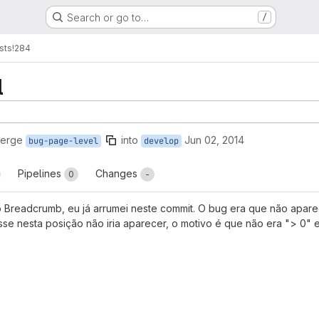
Search or go to…
/
sts
!284
l
merge
into
Jun 02, 2014
bug-page-level
develop
Pipelines
Changes
0
-
o Breadcrumb, eu já arrumei neste commit. O bug era que não apar
e nesta posição não iria aparecer, o motivo é que não era "> 0" e 
reports