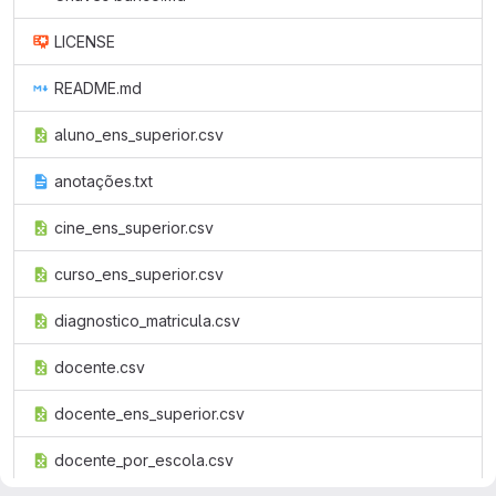
LICENSE
README.md
aluno_ens_superior.csv
anotações.txt
cine_ens_superior.csv
curso_ens_superior.csv
diagnostico_matricula.csv
docente.csv
docente_ens_superior.csv
docente_por_escola.csv