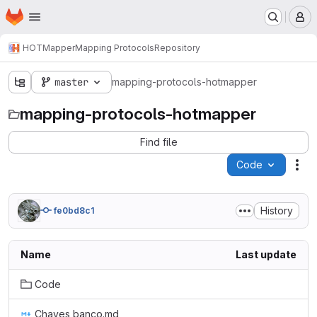
Homepage
Skip to main content
M
HOTMapper
Mapping Protocols
Repository
master
mapping-protocols-hotmapper
mapping-protocols-hotmapper
Find file
Code
Act
History
fe0bd8c1
Name
Last update
Code
Chaves banco.md