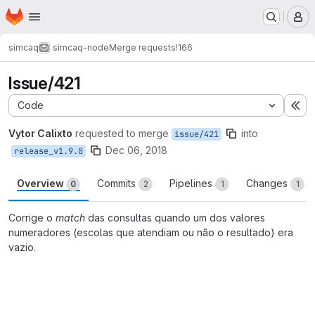
Homepage
Skip to main content
M
simcaq
simcaq-node
Merge requests
!166
Issue/421
Code
Ex
Vytor Calixto
requested to merge
into
issue/421
Dec 06, 2018
release_v1.9.0
Overview
Commits
Pipelines
Changes
0
2
1
1
Corrige o
match
das consultas quando um dos valores
numeradores (escolas que atendiam ou não o resultado) era
vazio.
Merge request reports